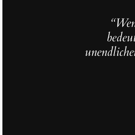
“Wenn
bedeut
unendliche