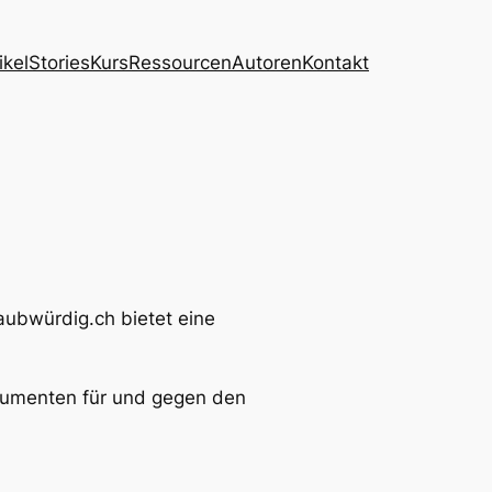
ikel
Stories
Kurs
Ressourcen
Autoren
Kontakt
laubwürdig.ch bietet eine
rgumenten für und gegen den