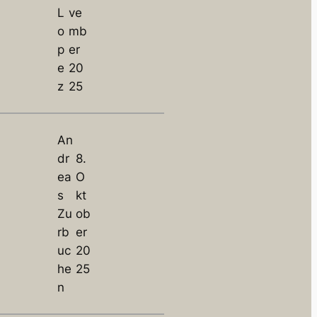
L
ve
o
mb
p
er
e
20
z
25
An
dr
8.
ea
O
s
kt
Zu
ob
rb
er
uc
20
he
25
n