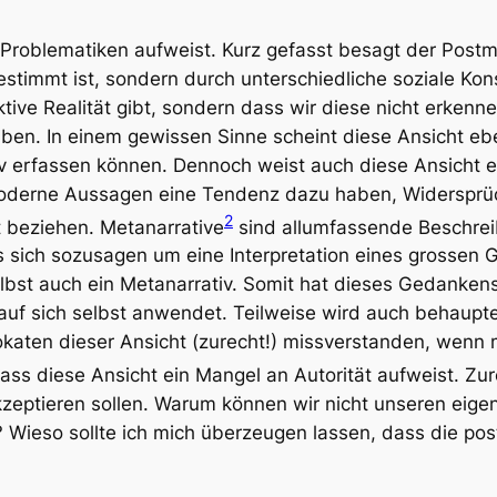
e Problematiken aufweist. Kurz gefasst besagt der
Postm
estimmt ist, sondern durch unterschiedliche soziale Kon
ive Realität gibt, sondern dass wir diese nicht erkenne
en. In einem gewissen Sinne scheint diese Ansicht ebe
tiv erfassen können. Dennoch weist auch diese Ansicht e
tmoderne Aussagen eine Tendenz dazu haben, Widersprü
2
t beziehen. Metanarrative
sind allumfassende Beschrei
s sich sozusagen um eine Interpretation eines grossen 
elbst auch ein Metanarrativ. Somit hat dieses Gedanken
f sich selbst anwendet. Teilweise wird auch behauptet
aten dieser Ansicht (zurecht!) missverstanden, wenn m
 dass diese Ansicht ein Mangel an Autorität aufweist. Zu
eptieren sollen. Warum können wir nicht unseren eigen
 Wieso sollte ich mich überzeugen lassen, dass die post