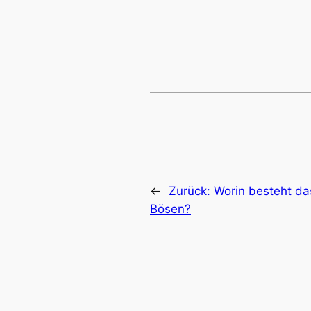
←
Zurück:
Worin besteht d
Bösen?